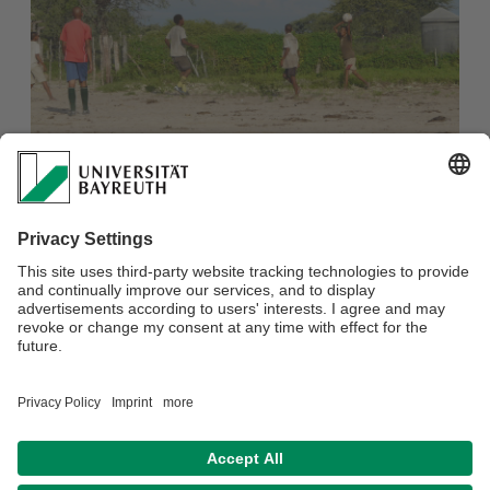
Land/Länder: Namibia
Them/en: Kultur und Freizeit, Jugend
Autor/en: Scheffler
Verantwortlich für die Redaktion:
Farzam Abrishami